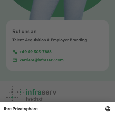
Ruf uns an
Talent Acquisition & Employer Branding
+49 69 305-7888
karriere@infraserv.com