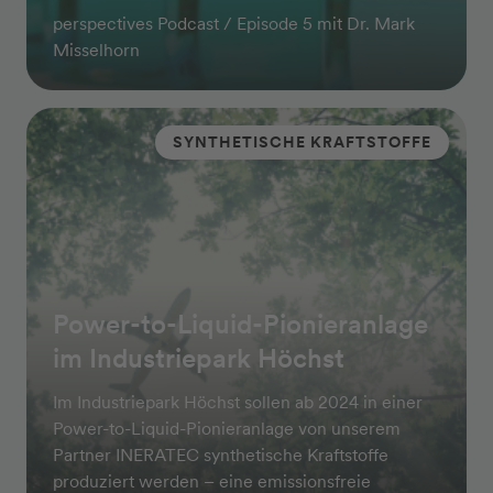
perspectives Podcast / Episode 5 mit Dr. Mark
Misselhorn
SYNTHETISCHE KRAFTSTOFFE
Power-to-Liquid-Pionieranlage
im Industriepark Höchst
Im Industriepark Höchst sollen ab 2024 in einer
Power-to-Liquid-Pionier­anlage von unserem
Partner INERATEC synthetische Kraftstoffe
produziert werden – eine emissionsfreie