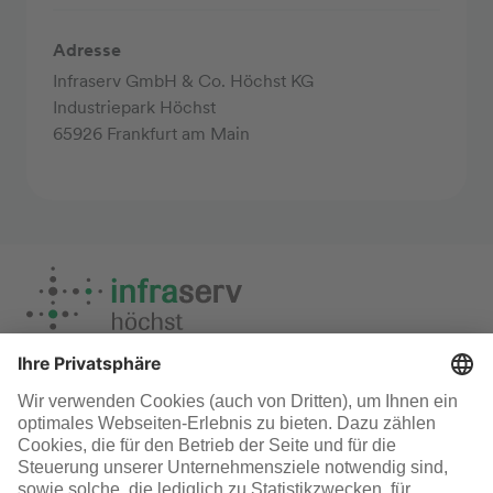
Adresse
Infraserv GmbH & Co. Höchst KG
Industriepark Höchst
65926 Frankfurt am Main
Termine & Veranstaltungen