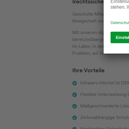
Rechtssicher und flex
Geschulte Mitarbeiter arbei
Belegschaft und sorgen für
Mit unseren digitalen Siche
bereichsübergreifende oder
im Labor, in der Logistik o
Problem, wir bieten Ihnen
Ihre Vorteile
Infraserv Höchst ist DE
Flexible Unterweisung 
Maßgeschneiderte Lösu
Zeitunabhängige Schulun
Nachhaltige Sicherheit 