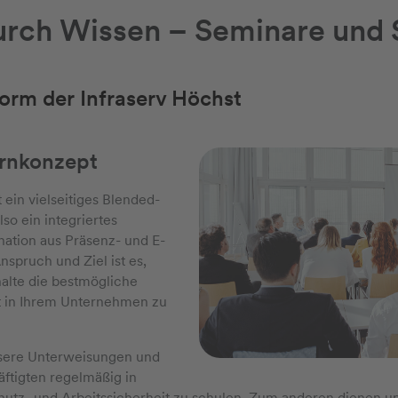
durch Wissen – Seminare und
orm der Infraserv Höchst
ernkonzept
 ein vielseitiges Blended-
so ein integriertes
ation aus Präsenz- und E-
spruch und Ziel ist es,
alte die bestmögliche
ät in Ihrem Unternehmen zu
sere Unterweisungen und
äftigten regelmäßig in
utz- und Arbeitssicherheit zu schulen. Zum anderen dienen u