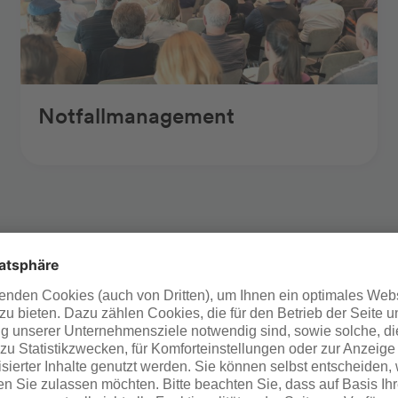
Notfallmanagement
ür Schulungen und Unterweisun