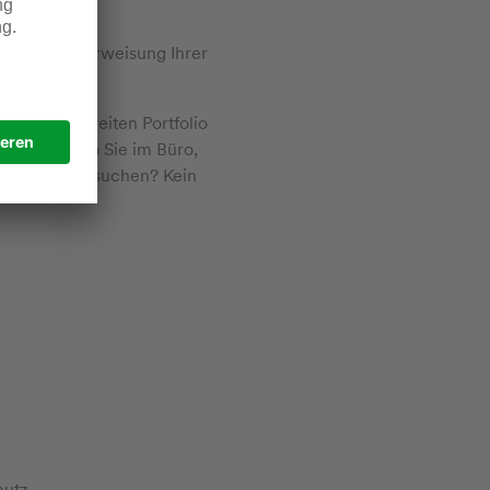
fiziente Unterweisung Ihrer
s unserem breiten Portfolio
ig davon, ob Sie im Büro,
, wonach Sie suchen? Kein
hutz