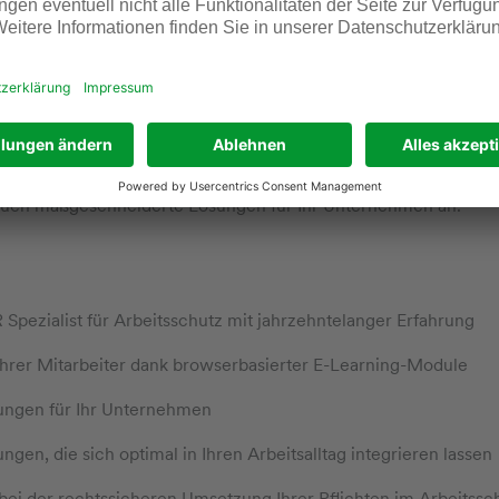
ibel
ten sicherer – wir ermöglichen mit der Plattform ZEUS eine ef
 mehr Arbeitssicherheit in Ihrem Unternehmen.
rheitsschulungen sind Sie immer gut aufgestellt. Wählen Sie au
 arbeitsplatzspezifische Sicherheitsschulungen aus – unabhäng
der in der Produktion und Technik arbeiten. Nicht das gefunden
 auch maßgeschneiderte Lösungen für Ihr Unternehmen an.
R Spezialist für Arbeitsschutz mit jahrzehntelanger Erfahrung
Ihrer Mitarbeiter dank browserbasierter E-Learning-Module
ngen für Ihr Unternehmen
gen, die sich optimal in Ihren Arbeitsalltag integrieren lassen
bei der rechtssicheren Umsetzung Ihrer Pflichten im Arbeitssc